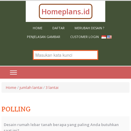
Homeplans.id
HOME
DAFTAR
MERUBAH DESAIN ?
PENJELASAN GAMBAR
CUSTOMER LOGIN
Home
/
jumlah lantai
/
3 lantai
POLLING
Desain rumah lebar tanah berapa yang paling Anda butuhkan
saat ini?