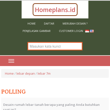
Homeplans.id
HOME
DAFTAR
MERUBAH DESAIN ?
PENJELASAN GAMBAR
CUSTOMER LOGIN
Home
/
lebar depan
/
lebar 7m
POLLING
Desain rumah lebar tanah berapa yang paling Anda butuhkan
saat ini?