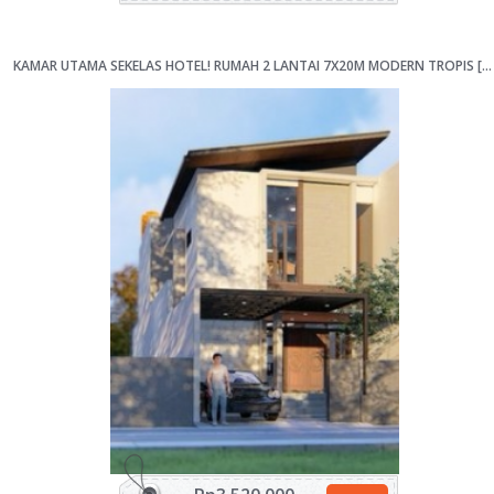
KAMAR UTAMA SEKELAS HOTEL! RUMAH 2 LANTAI 7X20M MODERN TROPIS [KODE 028]