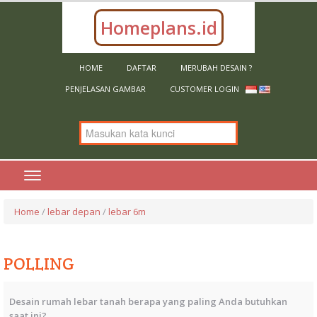
Homeplans.id
HOME
DAFTAR
MERUBAH DESAIN ?
PENJELASAN GAMBAR
CUSTOMER LOGIN
Home
/
lebar depan
/
lebar 6m
POLLING
Desain rumah lebar tanah berapa yang paling Anda butuhkan
saat ini?