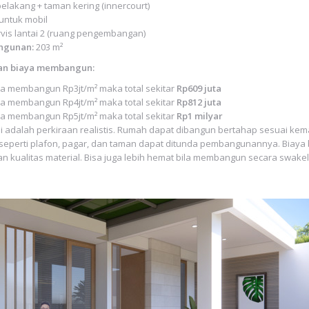
elakang + taman kering (innercourt)
untuk mobil
rvis lantai 2 (ruang pengembangan)
ngunan:
203 m²
an biaya membangun:
ya membangun Rp3jt/m² maka total sekitar
Rp609 juta
ya membangun Rp4jt/m² maka total sekitar
Rp812 juta
ya membangun Rp5jt/m² maka total sekitar
Rp1 milyar
ni adalah perkiraan realistis. Rumah dapat dibangun bertahap sesuai ke
seperti plafon, pagar, dan taman dapat ditunda pembangunannya. Biaya 
an kualitas material. Bisa juga lebih hemat bila membangun secara swake