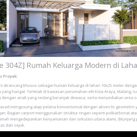
e 304Z] Rumah Keluarga Modern di Laha
i Proyek:
ni dirancang khusus sebagai hunian keluarga di lahan 10x25 meter deng
 yang hangat. Terletak di kawasan perumahan elit Kota Araya, Malang,
a dengan anak yang sedang beranjak dewasa, serta menyediakan area s
fasad mengusung atap pelana konvensional dengan aksen lis geometri
gan. Bagian carport menggunakan struktur ringan seperti polikarbonat at
umah mengedepankan kenyamanan dan sirkulasi udara alami, ditunjang pla
as dan sejuk.