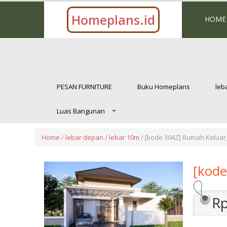
Homeplans.id
HOME
PESAN FURNITURE
Buku Homeplans
leb
Luas Bangunan
Home
/
lebar depan
/
lebar 10m
/ [kode 304Z] Rumah Keluar
[kode
Rp