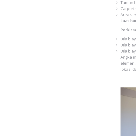
Taman b
Carport 
Area se
Luas ba
Perkira
Bila bia
Bila bia
Bila bia
Angka i
elemen 
lokasi d