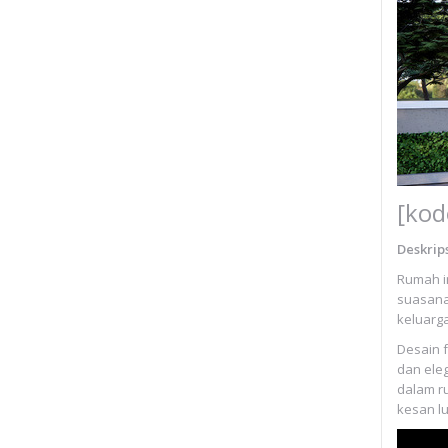
[kod
Deskrips
Rumah i
suasana
keluarg
Desain 
dan ele
dalam r
kesan lu