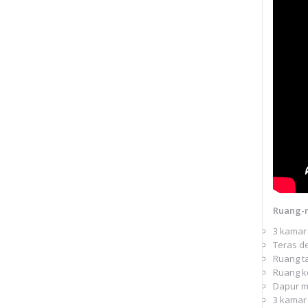
Ruang-
3 kamar 
Teras d
Ruang t
Ruang k
Dapur m
3 kamar