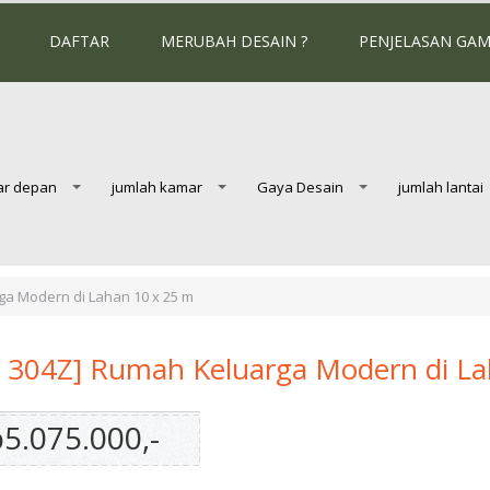
DAFTAR
MERUBAH DESAIN ?
PENJELASAN GA
ar depan
jumlah kamar
Gaya Desain
jumlah lantai
ga Modern di Lahan 10 x 25 m
 304Z] Rumah Keluarga Modern di La
5.075.000,-