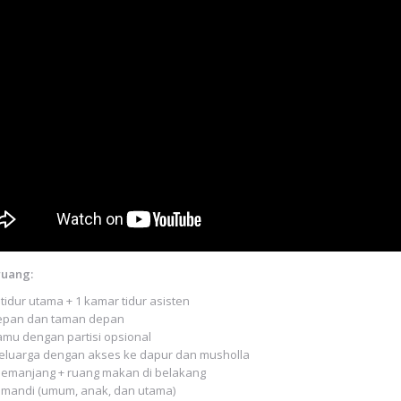
ruang:
tidur utama + 1 kamar tidur asisten
epan dan taman depan
amu dengan partisi opsional
eluarga dengan akses ke dapur dan musholla
emanjang + ruang makan di belakang
 mandi (umum, anak, dan utama)