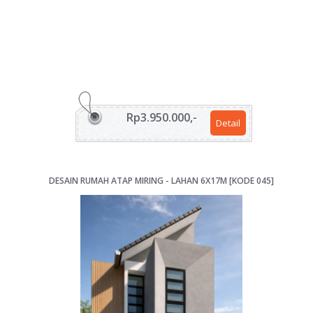
Rp3.950.000,-
Detail
DESAIN RUMAH ATAP MIRING - LAHAN 6X17M [KODE 045]