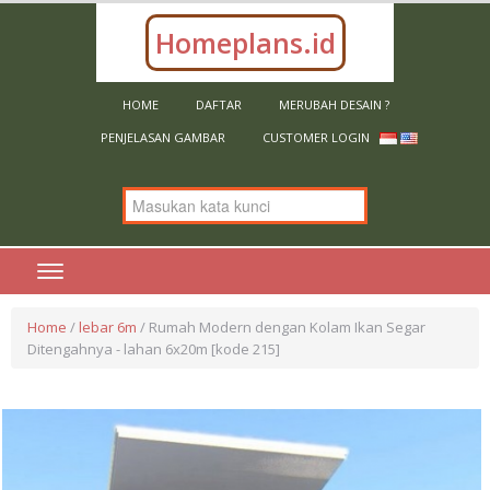
belanja.
Homeplans.id
HOME
DAFTAR
MERUBAH DESAIN ?
PENJELASAN GAMBAR
CUSTOMER LOGIN
Home
/
lebar 6m
/ Rumah Modern dengan Kolam Ikan Segar
Ditengahnya - lahan 6x20m [kode 215]