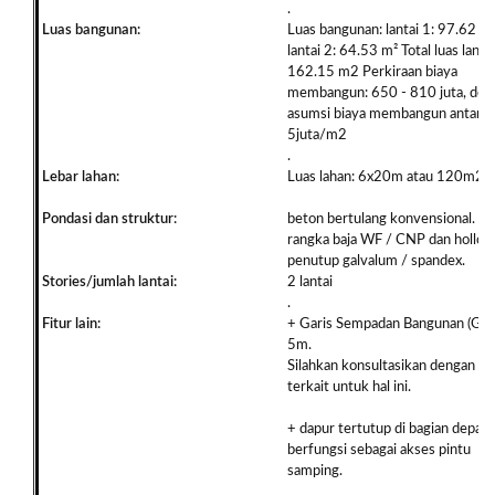
.
Luas bangunan:
Luas bangunan: lantai 1: 97.62 m
lantai 2: 64.53 m² Total luas lantai
162.15 m2 Perkiraan biaya
membangun: 650 - 810 juta, den
asumsi biaya membangun antara 
5juta/m2
.
Lebar lahan:
Luas lahan: 6x20m atau 120m2
Pondasi dan struktur:
beton bertulang konvensional. A
rangka baja WF / CNP dan hollow
penutup galvalum / spandex.
Stories/jumlah lantai:
2 lantai
.
Fitur lain:
+ Garis Sempadan Bangunan (GSB
5m.
Silahkan konsultasikan dengan pi
terkait untuk hal ini.
+ dapur tertutup di bagian depan,
berfungsi sebagai akses pintu
samping.