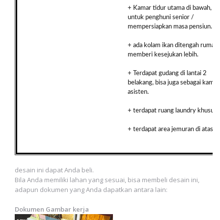
+ Kamar tidur utama di bawah, se
untuk penghuni senior /
mempersiapkan masa pensiun.
+ ada kolam ikan ditengah rumah,
memberi kesejukan lebih.
+ Terdapat gudang di lantai 2
belakang, bisa juga sebagai kamar
asisten.
+ terdapat ruang laundry khusus.
+ terdapat area jemuran di atas.
desain ini dapat Anda beli.
Bila Anda memiliki lahan yang sesuai, bisa membeli desain ini,
adapun dokumen yang Anda dapatkan antara lain:
Dokumen Gambar kerja