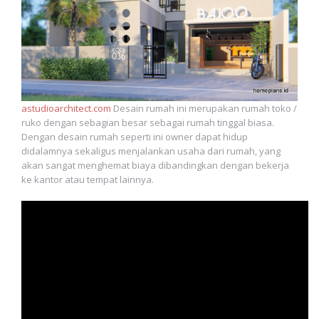
astudioarchitect.com
Desain rumah ini merupakan rumah toko /
ruko dengan sebagian besar sebagai rumah tinggal biasa.
Dengan desain rumah seperti ini owner dapat hidup
didalamnya sekaligus menjalankan usaha dari rumah, yang
akan sangat menghemat biaya dibandingkan dengan bekerja
ke kantor atau tempat lainnya.