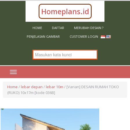
belanja.
Homeplans.id
HOME
DAFTAR
MERUBAH DESAIN ?
PENJELASAN GAMBAR
CUSTOMER LOGIN
Home
/
lebar depan
/
lebar 10m
/ [Varian] DESAIN RUMAH TOKO
(RUKO) 10x17m [kode 036B]