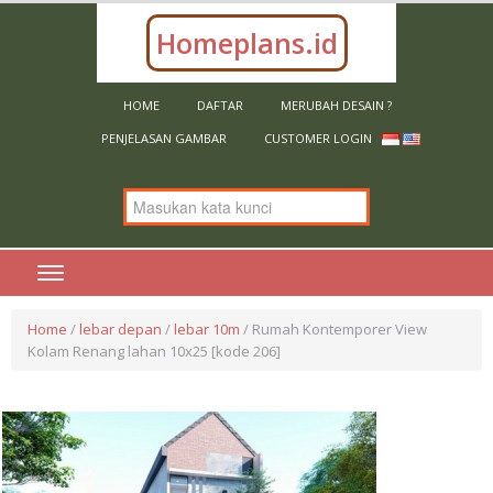
belanja.
Homeplans.id
HOME
DAFTAR
MERUBAH DESAIN ?
PENJELASAN GAMBAR
CUSTOMER LOGIN
Home
/
lebar depan
/
lebar 10m
/ Rumah Kontemporer View
Kolam Renang lahan 10x25 [kode 206]