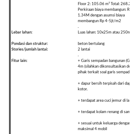
Floor 2: 105.06 m² Total: 268.2
Perkiraan biaya membangun: Rp 
1.34M dengan asumsi biaya
membangun Rp 4-5jt/m2
.
Lebar lahan:
Luas lahan: 10x25m atau 250m2
Pondasi dan struktur:
beton bertulang
Stories/jumlah lantai:
2 lantai
.
Fitur lain:
+ Garis sempadan bangunan (GSB
4m (silahkan dikonsultasikan den
pihak terkait soal garis sempadan 
+ dapur bersih terpisah dari dapu
kotor.
+ terdapat area cuci jemur di lanta
+ terdapat kolam renang di samp
+ sesuai untuk keluarga dengan
maksimal 4 mobil