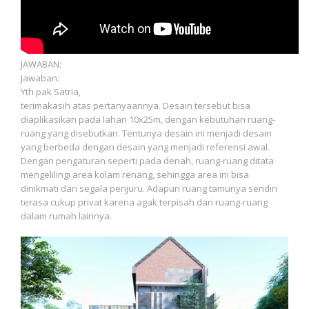
JAWABAN:
Jawaban:
Yth pak Satria,
terimakasih atas pertanyaannya. Desain tersebut bisa
diaplikasikan pada lahan 10x25m, dengan kebutuhan ruang-
ruang yang disebutkan. Tentunya desain ini menjadi desain
yang berbeda dengan desain yang menjadi referensi awal.
Dengan pengaturan seperti pada denah, ruang-ruang ditata
mengelilingi area kolam renang, sehingga area ini bisa
dinikmati dari segala penjuru. Adapun ruang tamunya sendiri
terasa cukup privat karena agak terpisah dari ruang-ruang
dalam rumah lainnya.