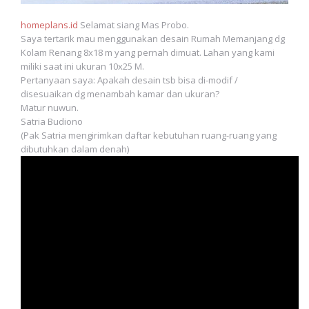
homeplans.id
Selamat siang Mas Probo.
Saya tertarik mau menggunakan desain Rumah Memanjang dg
Kolam Renang 8x18 m yang pernah dimuat. Lahan yang kami
miliki saat ini ukuran 10x25 M.
Pertanyaan saya: Apakah desain tsb bisa di-modif /
disesuaikan dg menambah kamar dan ukuran?
Matur nuwun.
Satria Budiono
(Pak Satria mengirimkan daftar kebutuhan ruang-ruang yang
dibutuhkan dalam denah)